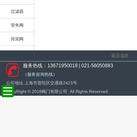
过滤器
管夹阀
排泥阀
止回阀
返回顶部
服务热线：13671950018 | 021-56050883
旋塞阀
（服务咨询热线）
平衡阀
公司地址:上海市普陀区交通路2423号
CopyRight © 20
18阀门有限公司 All Rights Reserved.
减压阀
柱塞阀
疏水阀
安全阀