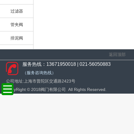
过滤器
管夹阀
排泥阀
止回阀
返回顶部
服务热线：13671950018 | 021-56050883
旋塞阀
（服务咨询热线）
平衡阀
公司地址:上海市普陀区交通路2423号
CopyRight © 20
18阀门有限公司 All Rights Reserved.
减压阀
柱塞阀
疏水阀
安全阀