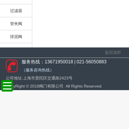
过滤器
管夹阀
排泥阀
止回阀
返回顶部
服务热线：13671950018 | 021-56050883
旋塞阀
（服务咨询热线）
平衡阀
公司地址:上海市普陀区交通路2423号
CopyRight © 20
18阀门有限公司 All Rights Reserved.
减压阀
柱塞阀
疏水阀
安全阀