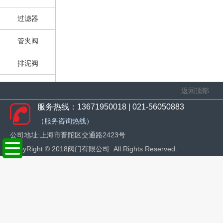
过滤器
管夹阀
排泥阀
止回阀
返回顶部
服务热线：13671950018 | 021-56050883
旋塞阀
（服务咨询热线）
平衡阀
公司地址:上海市普陀区交通路2423号
CopyRight © 20
18阀门有限公司 All Rights Reserved.
减压阀
柱塞阀
疏水阀
安全阀