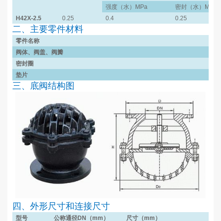
强度（水）
MPa
密封（水）
MPa
H42X-2.5
0.25
0.4
0.25
二、主要零件材料
零件名称
阀体、阀盖、阀瓣
密封圈
垫片
三、底阀结构图
四、外形尺寸和连接尺寸
型号
公称通径
DN
（
mm
）
尺寸（
mm
）