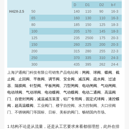
D
D1
D2
b-f
Z-
H42X-2.5
50
140
110
90
16-3
4-
65
160
130
110
16-3
4-
80
185
150
125
18-3
4-
100
205
170
145
18-3
4-
125
235
2500
175
20-3
8-
150
260
225
200
20-3
8-
200
315
280
255
22-3
8-
250
370
335
310
24-3
12
300
435
395
262
24-4
12
上海沪通阀门科技有限公司销售产品电站阀：
闸阀
、
球阀
、
蝶阀
、
截
止阀
、
止回阀
、
平衡阀
、
调节阀
、
安全阀
、
减压阀
、
疏水阀
、
过滤
器
、
隔膜阀
、
针型阀
、
平板闸阀
、
刀型闸阀
、
电动闸阀
、
气动闸阀
、
电动球阀
、
气动球阀
、
电动蝶阀
、
气动蝶阀
、
电动二通阀
、
高温阀
门
、
自密封闸阀
，
减温减压装置，
铝厂专用阀
，
固定式球阀
，
液控蝶
阀
，
超高温蝶阀
、工业阀门、楼宇自控阀、水力控制阀、大口径阀
门、不锈钢阀门等国标、日标、美标的阀门。畅销国内市场。
1.
结构不论是从流量，还是从工艺要求来看都很理想，此外在排