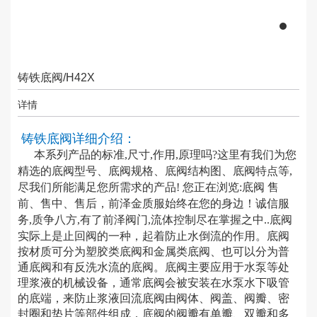
铸铁底阀/H42X
详情
铸铁底阀详细介绍：
本系列产品的标准
,
尺寸
,
作用
,
原理吗
?
这里有我们为您
精选的底阀型号、底阀规格、底阀结构图、底阀特点等
,
尽我们所能满足您所需求的产品
!
您正在浏览
:
底阀
售
前、售中、售后，前泽金质服始终在您的身边！诚信服
务
,
质争八方
,
有了前泽阀门
,
流体控制尽在掌握之中
..
底阀
实际上是止回阀的一种，起着防止水倒流的作用。底阀
按材质可分为塑胶类底阀和金属类底阀、也可以分为普
通底阀和有反洗水流的底阀。底阀主要应用于水泵等处
理浆液的机械设备，通常底阀会被安装在水泵水下吸管
的底端，来防止浆液回流底阀由阀体、阀盖、阀瓣、密
封圈和垫片等部件组成，底阀的阀瓣有单瓣、双瓣和多