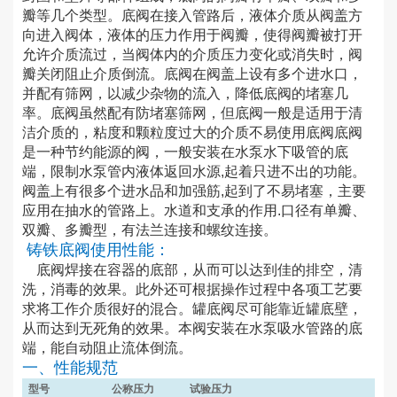
瓣等几个类型。底阀在接入管路后，液体介质从阀盖方
向进入阀体，液体的压力作用于阀瓣，使得阀瓣被打开
允许介质流过，当阀体内的介质压力变化或消失时，阀
瓣关闭阻止介质倒流。底阀在阀盖上设有多个进水口，
并配有筛网，以减少杂物的流入，降低底阀的堵塞几
率。底阀虽然配有防堵塞筛网，但底阀一般是适用于清
洁介质的，粘度和颗粒度过大的介质不易使用底阀底阀
是一种节约能源的阀，一般安装在水泵水下吸管的底
端，限制水泵管内液体返回水源
,
起着只进不出的功能。
阀盖上有很多个进水品和加强筋
,
起到了不易堵塞，主要
应用在抽水的管路上。水道和支承的作用
.
口径有单瓣、
双瓣、多瓣型，有法兰连接和螺纹连接。
铸铁底阀使用性能：
底阀焊接在容器的底部，从而可以达到佳的排空，清
洗，消毒的效果。此外还可根据操作过程中各项工艺要
求将工作介质很好的混合。罐底阀尽可能靠近罐底壁，
从而达到无死角的效果。
本阀安装在水泵吸水管路的底
端，能自动阻止流体倒流。
一、性能规范
型号
公称压力
试验压力