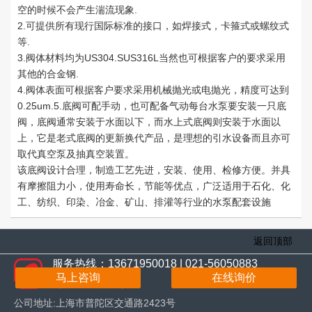
.
空的时候不会产生湍流现象
2.
可提供所有现行国际标准的接口，如焊接式，卡箍式或螺纹式
.
等
3.
US304.SUS316L
阀体材料均为
当然也可根据客户的要求采用
.
其他的合金钢
4.
阀体表面可根据客户要求采用机械抛光或电抛光，精度可达到
0.25um.5.
底阀可配手动，也可配备气动每台水泵要安装一只底
阀，底阀通常安装于水面以下，而水上式底阀则安装于水面以
上，它是老式底阀的更新换代产品，是理想的引水设备而且亦可
取代真空泵及抽真空装置。
该底阀设计合理，制造工艺先进，安装、使用、检修方便。并具
有摩擦阻力小，使用寿命长，节能等优点，广泛适用于石化、化
工、纺织、印染、冶金、矿山、排灌等行业的水泵配套设施
返回顶部
服务热线：13671950018 | 021-56050883
马上咨询
在线询价
（服务咨询热线）
公司地址:上海市普陀区交通路2423号